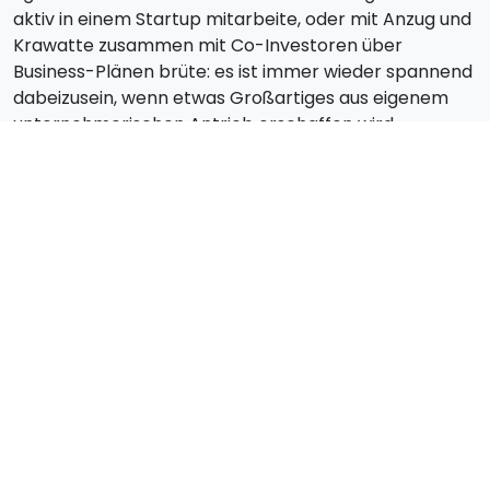
aktiv in einem Startup mitarbeite, oder mit Anzug und
Krawatte zusammen mit Co-Investoren über
Business-Plänen brüte: es ist immer wieder spannend
dabeizusein, wenn etwas Großartiges aus eigenem
unternehmerischen Antrieb erschaffen wird.
Kontakt
Datenschutz
© Copyright 2021, Andy Bosch,
Impressum
All Rights Reserved
bytes
2
business GmbH
Im Himmel 20
70569 Stuttgart
Deutschland